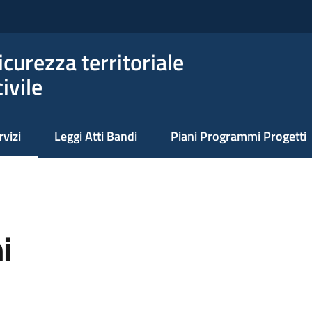
icurezza territoriale
ivile
rvizi
Leggi Atti Bandi
Piani Programmi Progetti
nu selezionato
i