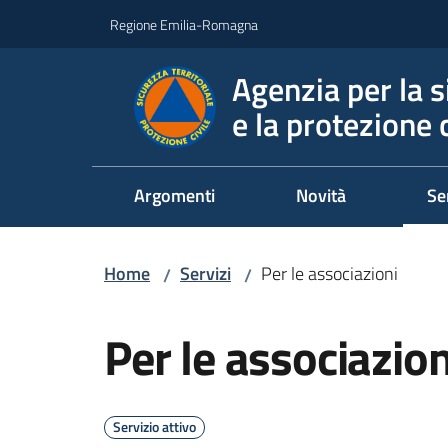
Vai al contenuto
Vai alla navigazione
Vai al footer
Regione Emilia-Romagna
Agenzia per la s
e la protezione c
Argomenti
Novità
Se
Me
Home
Servizi
Per le associazioni
/
/
Salta al contenuto
Per le associazion
Servizio attivo