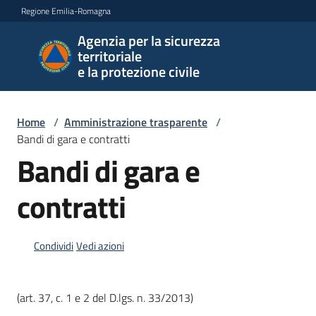
Vai al contenuto
Vai alla navigazione
Vai al footer
Regione Emilia-Romagna
Agenzia per la sicurezza
Agenzia
territoriale
per la
e la protezione civile
sicurezza
territoriale
e la
Home
/
Amministrazione trasparente
/
protezione
Bandi di gara e contratti
civile
Bandi di gara e
contratti
Argomenti
Condividi
Vedi azioni
Novità
(art. 37, c. 1 e 2 del D.lgs. n. 33/2013)