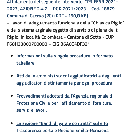
Affidamento del seguente intervento: “PR FESR 2021-
su
2027, AZIONE 2.4.2 – DGR 2071/2023 – Cod. 18879 -
Comune di Caorso (PC)
(
PDF
-
190,8 KB
)
- Lavori di adeguamento funzionale della “Chiavica Riglio”
e del sistema arginale oggetto di servizio di piena del t.
Riglio, in località Colombara - Cantone di Sotto - CUP
F68H23000700008 – CIG B6A8C4DF32”
Informazioni sulle singole procedure in formato
tabellare
Atti delle amministrazioni aggiudicatrici e degli enti
aggiudicatori distintamente per ogni procedura
Provvedimenti adottati dall'Agenzia regionale di
Protezione Civile per l'affidamento di forniture,
servizi e lavori.
La sezione "Bandi di gara e contratti" sul sito
Trasparenza portale Regione Emilia-Romagna