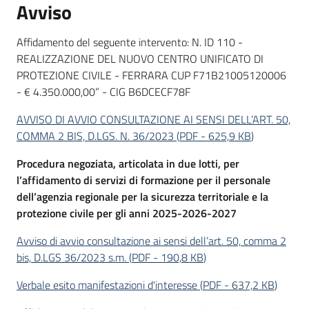
Avviso
Servizi
Affidamento del seguente intervento: N. ID 110 -
Leggi
REALIZZAZIONE DEL NUOVO CENTRO UNIFICATO DI
Atti
PROTEZIONE CIVILE - FERRARA CUP F71B21005120006
Bandi
- € 4.350.000,00” - CIG B6DCECF78F
AVVISO DI AVVIO CONSULTAZIONE AI SENSI DELL’ART. 50,
Piani
COMMA 2 BIS, D.LGS. N. 36/2023
(
PDF
-
625,9 KB
)
Programmi
Progetti
Procedura negoziata, articolata in due lotti, per
l’affidamento di servizi di formazione per il personale
dell’agenzia regionale per la sicurezza territoriale e la
protezione civile per gli anni 2025-2026-2027
Avviso di avvio consultazione ai sensi dell’art. 50, comma 2
Agenzia
bis, D.LGS 36/2023 s.m.
(
PDF
-
190,8 KB
)
Verbale esito manifestazioni d'interesse
(
PDF
-
637,2 KB
)
Seguici