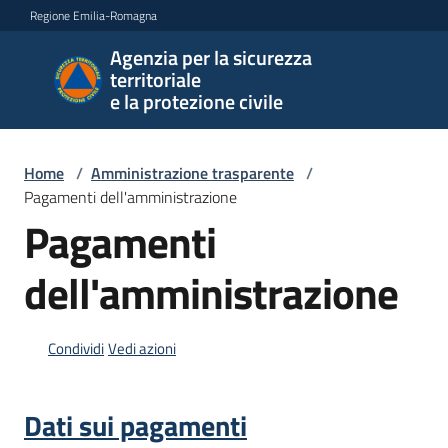
Vai al contenuto
Vai alla navigazione
Vai al footer
Regione Emilia-Romagna
Agenzia per la sicurezza
Agenzia
territoriale
per la
e la protezione civile
sicurezza
territoriale
e la
Home
/
Amministrazione trasparente
/
protezione
Pagamenti dell'amministrazione
civile
Pagamenti
dell'amministrazione
Argomenti
Condividi
Vedi azioni
Novità
Dati sui pagamenti