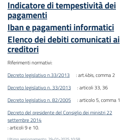
Indicatore di tempestività dei
Servizi
pagamenti
Iban e pagamenti informatici
Leggi
Atti
Elenco dei debiti comunicati ai
Bandi
creditori
Piani
Riferimenti normativi:
Programmi
Progetti
Decreto legislativo n.33/2013
: art.4bis, comma 2
Decreto legislativo n. 33/2013
: articoli 33, 36
Decreto legislativo n. 82/2005
: articolo 5, comma 1
Agenzia
Decreto del presidente del Consiglio dei ministri 22
settembre 2014
: articoli 9 e 10.
Seguici
Ultimo aggiornamento
:
29-01-2025 10:58