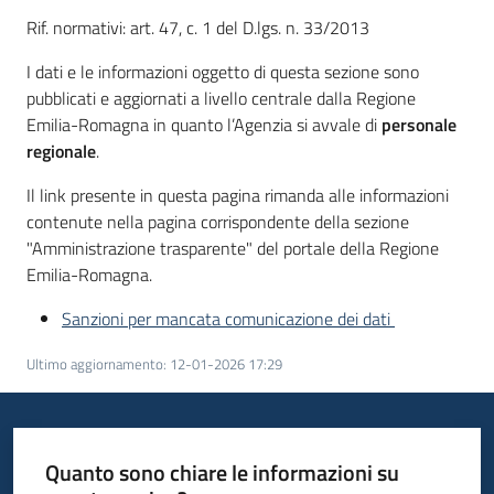
Servizi
Rif. normativi: art. 47, c. 1 del D.lgs. n. 33/2013
I dati e le informazioni oggetto di questa sezione sono
Leggi
pubblicati e aggiornati a livello centrale dalla Regione
Atti
Emilia-Romagna in quanto l’Agenzia si avvale di
personale
Bandi
regionale
.
Il link presente in questa pagina rimanda alle informazioni
Piani
contenute nella pagina corrispondente della sezione
Programmi
"Amministrazione trasparente" del portale della Regione
Progetti
Emilia-Romagna.
Sanzioni per mancata comunicazione dei dati
Ultimo aggiornamento
:
12-01-2026 17:29
Agenzia
Quanto sono chiare le informazioni su
Seguici