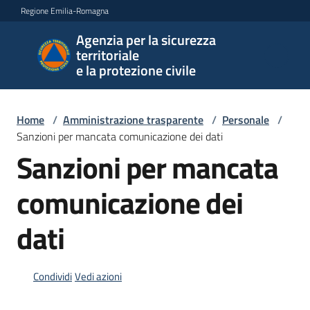
Vai al contenuto
Vai alla navigazione
Vai al footer
Regione Emilia-Romagna
Agenzia per la sicurezza
Agenzia
territoriale
per la
e la protezione civile
sicurezza
territoriale
e la
Home
/
Amministrazione trasparente
/
Personale
/
protezione
Sanzioni per mancata comunicazione dei dati
civile
Sanzioni per mancata
comunicazione dei
Argomenti
dati
Novità
Condividi
Vedi azioni