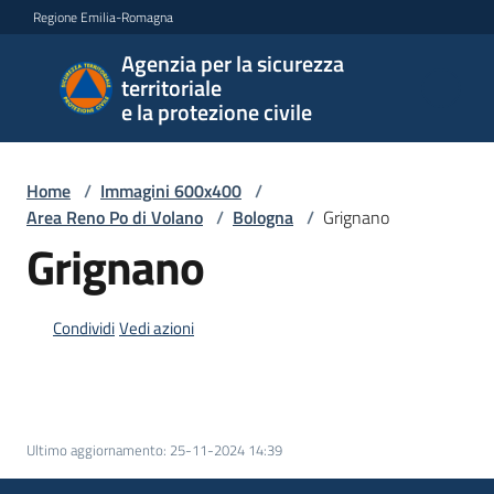
Vai al contenuto
Vai alla navigazione
Vai al footer
Regione Emilia-Romagna
Agenzia per la sicurezza
Agenzia
territoriale
per la
e la protezione civile
sicurezza
territoriale
e la
Home
/
Immagini 600x400
/
protezione
Area Reno Po di Volano
/
Bologna
/
Grignano
civile
Grignano
Condividi
Vedi azioni
Argomenti
Novità
Ultimo aggiornamento
:
25-11-2024 14:39