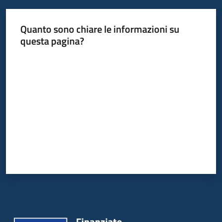
Servizi
Quanto sono chiare le informazioni su
Leggi
questa pagina?
Atti
Valuta da 1 a 5 stelle
Bandi
Piani
Programmi
Progetti
Agenzia
Seguici