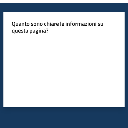
Servizi
Leggi
Quanto sono chiare le informazioni su
Atti
questa pagina?
Bandi
Valuta da 1 a 5 stelle
Piani
Programmi
Progetti
Agenzia
Seguici