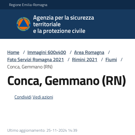
Vai al contenuto
Vai alla navigazione
Vai al footer
Regione Emilia-Romagna
Agenzia per la sicurezza
Agenzia
territoriale
per la
e la protezione civile
sicurezza
territoriale
e la
Home
/
Immagini 600x400
/
Area Romagna
/
protezione
Foto Servizi Romagna 2021
/
Rimini 2021
/
Fiumi
/
civile
Conca, Gemmano (RN)
Conca, Gemmano (RN)
Argomenti
Condividi
Vedi azioni
Novità
Ultimo aggiornamento
:
25-11-2024 14:39