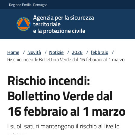
Vai al contenuto
Vai alla navigazione
Vai al footer
Regione Emilia-Romagna
Agenzia per la sicurezza
Agenzia
territoriale
per la
e la protezione civile
sicurezza
territoriale
e la
Home
/
Novità
/
Notizie
/
2026
/
febbraio
/
protezione
Rischio incendi: Bollettino Verde dal 16 febbraio al 1 marzo
civile
Rischio incendi:
Salta al contenuto
Bollettino Verde dal
Argomenti
16 febbraio al 1 marzo
Novità
I suoli saturi mantengono il rischio al livello 