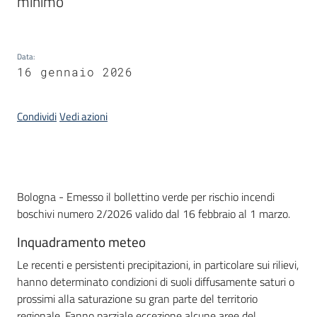
minimo
Servizi
Leggi
Data
:
Atti
16 gennaio 2026
Bandi
Condividi
Vedi azioni
Piani
Programmi
Progetti
Introduzione
Bologna - Emesso il bollettino verde per rischio incendi
boschivi numero 2/2026 valido dal 16 febbraio al 1 marzo.
Inquadramento meteo
Agenzia
Le recenti e persistenti precipitazioni, in particolare sui rilievi,
hanno determinato condizioni di suoli diffusamente saturi o
prossimi alla saturazione su gran parte del territorio
Seguici
regionale. Fanno parziale eccezione alcune aree del