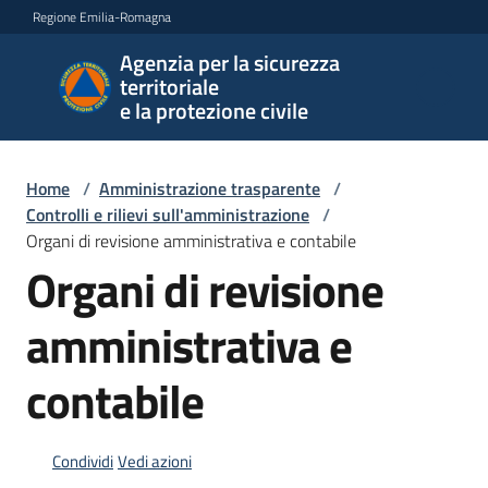
Vai al contenuto
Vai alla navigazione
Vai al footer
Regione Emilia-Romagna
Agenzia per la sicurezza
Agenzia
territoriale
per la
e la protezione civile
sicurezza
territoriale
e la
Home
/
Amministrazione trasparente
/
protezione
Controlli e rilievi sull'amministrazione
/
civile
Organi di revisione amministrativa e contabile
Organi di revisione
amministrativa e
Argomenti
contabile
Novità
Condividi
Vedi azioni