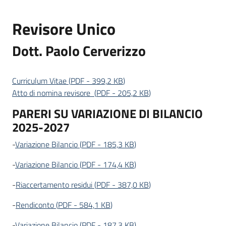
Servizi
Revisore Unico
Leggi
Dott. Paolo Cerverizzo
Atti
Bandi
Curriculum Vitae
(
PDF
-
399,2 KB
)
Piani
Atto di nomina revisore
(
PDF
-
205,2 KB
)
Programmi
PARERI SU VARIAZIONE DI BILANCIO
Progetti
2025-2027
-
Variazione Bilancio
(
PDF
-
185,3 KB
)
-
Variazione Bilancio
(
PDF
-
174,4 KB
)
Agenzia
-
Riaccertamento residui
(
PDF
-
387,0 KB
)
-
Rendiconto
(
PDF
-
584,1 KB
)
Seguici
-
Variazione Bilancio
(
PDF
-
187,3 KB
)