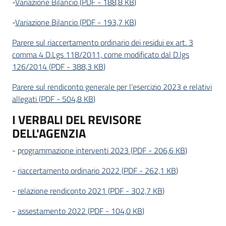
-
Variazione Bilancio
(
PDF
-
188,8 KB
)
-
Variazione Bilancio
(
PDF
-
193,7 KB
)
Parere sul riaccertamento ordinario dei residui ex art. 3
comma 4 D.Lgs 118/2011, come modificato dal D.lgs
126/2014
(
PDF
-
388,3 KB
)
Parere sul rendiconto generale per l'esercizio 2023 e relativi
allegati
(
PDF
-
504,8 KB
)
I VERBALI DEL REVISORE
DELL'AGENZIA
- p
rogrammazione interventi 2023
(
PDF
-
206,6 KB
)
-
riaccertamento ordinario 2022
(
PDF
-
262,1 KB
)
-
relazione rendiconto 2021
(
PDF
-
302,7 KB
)
-
assestamento 2022
(
PDF
-
104,0 KB
)