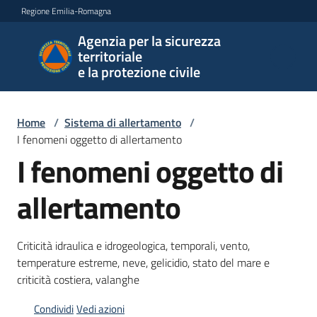
Vai al contenuto
Vai alla navigazione
Vai al footer
Regione Emilia-Romagna
Agenzia per la sicurezza
Agenzia
territoriale
per la
e la protezione civile
sicurezza
territoriale
e la
Home
/
Sistema di allertamento
/
protezione
I fenomeni oggetto di allertamento
civile
I fenomeni oggetto di
allertamento
Argomenti
Criticità idraulica e idrogeologica, temporali, vento,
temperature estreme, neve, gelicidio, stato del mare e
Novità
criticità costiera, valanghe
Condividi
Vedi azioni