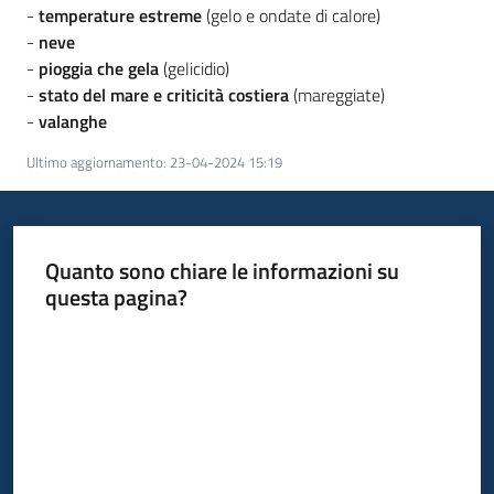
-
temperature estreme
(gelo e ondate di calore)
su
-
neve
-
pioggia che gela
(gelicidio)
-
stato del mare e criticità costiera
(mareggiate)
-
valanghe
Ultimo aggiornamento
:
23-04-2024 15:19
Quanto sono chiare le informazioni su
questa pagina?
Valuta da 1 a 5 stelle