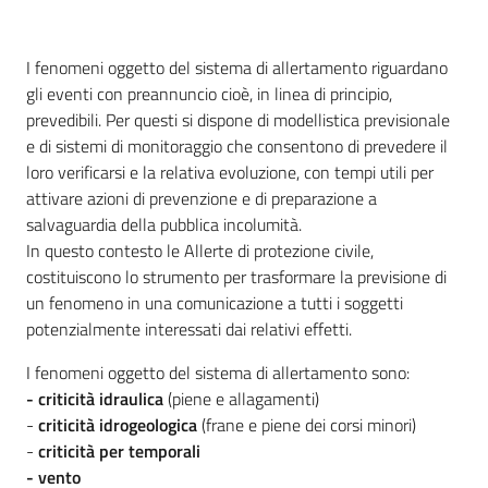
Servizi
I fenomeni oggetto del sistema di allertamento riguardano
Leggi
gli eventi con preannuncio cioè, in linea di principio,
Atti
prevedibili. Per questi si dispone di modellistica previsionale
Bandi
e di sistemi di monitoraggio che consentono di prevedere il
loro verificarsi e la relativa evoluzione, con tempi utili per
Piani
attivare azioni di prevenzione e di preparazione a
Programmi
salvaguardia della pubblica incolumità.
Progetti
In questo contesto le Allerte di protezione civile,
costituiscono lo strumento per trasformare la previsione di
un fenomeno in una comunicazione a tutti i soggetti
potenzialmente interessati dai relativi effetti.
I fenomeni oggetto del sistema di allertamento sono:
Agenzia
- criticità idraulica
(piene e allagamenti)
-
criticità idrogeologica
(frane e piene dei corsi minori)
-
criticità per temporali
-
vento
Seguici