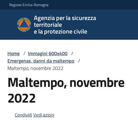
Vai al contenuto
Vai alla navigazione
Vai al footer
Regione Emilia-Romagna
Agenzia per la sicurezza
Agenzia
territoriale
per la
e la protezione civile
sicurezza
territoriale
e la
Home
/
Immagini 600x400
/
protezione
Emergenze, danni da maltempo
/
civile
Maltempo, novembre 2022
Maltempo, novembre
2022
Argomenti
Condividi
Vedi azioni
Novità