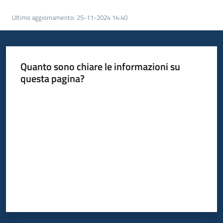
Servizi
Ultimo aggiornamento
:
25-11-2024 14:40
Leggi
Atti
Bandi
Quanto sono chiare le informazioni su
questa pagina?
Piani
Valuta da 1 a 5 stelle
Programmi
Progetti
Agenzia
Seguici