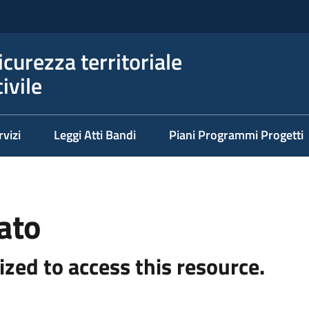
icurezza territoriale
ivile
rvizi
Leggi Atti Bandi
Piani Programmi Progetti
ato
ized to access this resource.