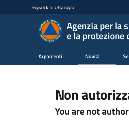
Vai al contenuto
Vai alla navigazione
Vai al footer
Regione Emilia-Romagna
Agenzia per la s
e la protezione c
Argomenti
Novità
Se
Non autorizz
You are not author