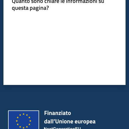
Quanto sono chiare le informazioni su
questa pagina?
Servizi
Valuta da 1 a 5 stelle
Leggi
Atti
Bandi
Piani
Programmi
Progetti
Agenzia
Seguici