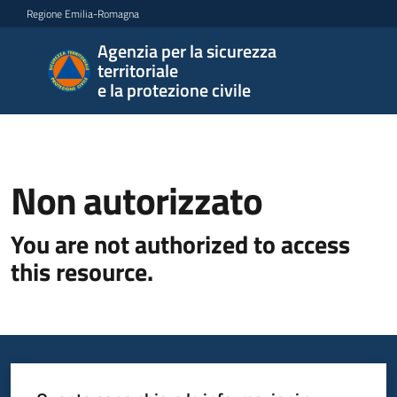
Vai al contenuto
Vai alla navigazione
Vai al footer
Regione Emilia-Romagna
Agenzia per la sicurezza
Agenzia
territoriale
per la
e la protezione civile
sicurezza
territoriale
e la
protezione
Non autorizzato
civile
You are not authorized to access
this resource.
Argomenti
Novità