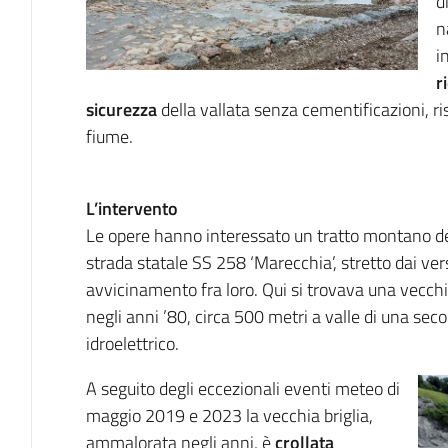
d
n
i
r
sicurezza
della vallata senza cementificazioni, r
fiume.
L’intervento
Le opere hanno interessato un tratto montano del
strada statale SS 258 ‘Marecchia’, stretto dai vers
avvicinamento fra loro. Qui si trovava una vecch
negli anni ’80, circa 500 metri a valle di una sec
idroelettrico.
A seguito degli eccezionali eventi meteo di
maggio 2019 e 2023 la vecchia briglia,
ammalorata negli anni, è
crollata