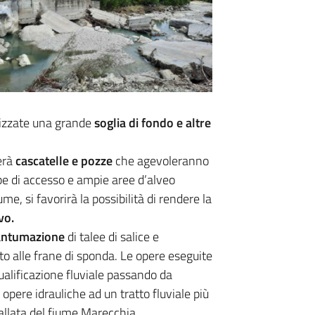
lizzate una grande
soglia di fondo e altre
erà
cascatelle e pozze
che agevoleranno
e di accesso e ampie aree d’alveo
ume, si favorirà la possibilità di rendere la
vo.
antumazione
di talee di salice e
tto alle frane di sponda. Le opere eseguite
qualificazione fluviale passando da
pere idrauliche ad un tratto fluviale più
vallata del fiume Marecchia.