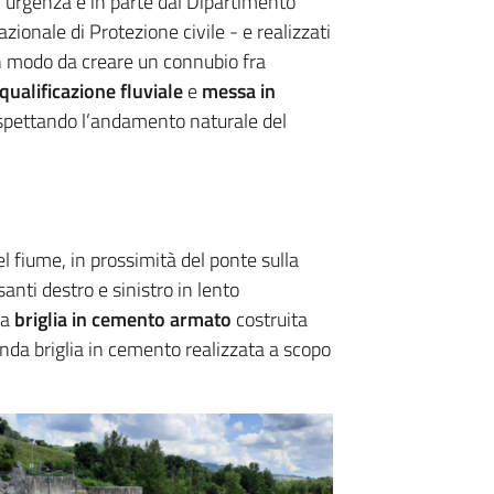
i urgenza e in parte dal Dipartimento
azionale di Protezione civile - e realizzati
n modo da creare un connubio fra
iqualificazione fluviale
e
messa in
ispettando l’andamento naturale del
 fiume, in prossimità del ponte sulla
anti destro e sinistro in lento
ia
briglia in cemento armato
costruita
onda briglia in cemento realizzata a scopo