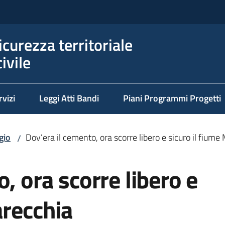
icurezza territoriale
ivile
rvizi
Leggi Atti Bandi
Piani Programmi Progetti
gio
Dov’era il cemento, ora scorre libero e sicuro il fiume
/
, ora scorre libero e
arecchia