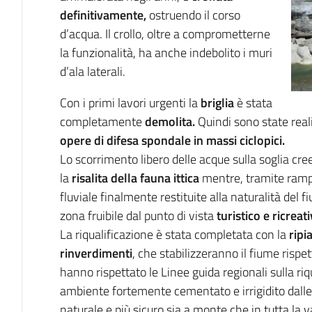
definitivamente,
ostruendo il corso
d’acqua. Il crollo, oltre a comprometterne
la funzionalità, ha anche indebolito i muri
d’ala laterali.
Con i primi lavori urgenti la
briglia
è stata
completamente
demolita.
Quindi sono state rea
opere di difesa spondale in massi ciclopici.
Lo scorrimento libero delle acque sulla soglia cre
la
risalita della fauna ittica
mentre, tramite ramp
fluviale finalmente restituite alla naturalità del fi
zona fruibile dal punto di vista
turistico e ricreati
La riqualificazione è stata completata con la
ripi
rinverdimenti
, che stabilizzeranno il fiume rispe
hanno rispettato le Linee guida regionali sulla ri
ambiente fortemente cementato e irrigidito dalle o
naturale e più sicuro sia a monte che in tutta la 