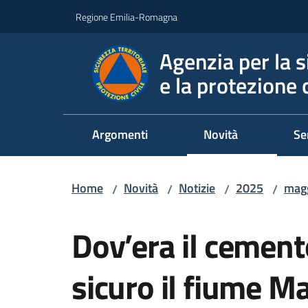
Vai al contenuto
Vai alla navigazione
Vai al footer
Regione Emilia-Romagna
Agenzia per la s
e la protezione c
Argomenti
Novità
Se
Home
Novità
Notizie
2025
mag
/
/
/
/
Salta al contenuto
Dov’era il cemento
sicuro il fiume M