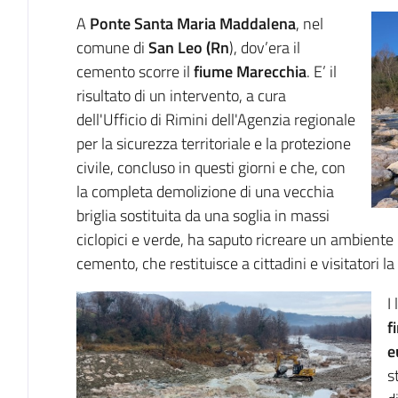
A
Ponte Santa Maria Maddalena
, nel
comune di
San Leo (Rn
), dov’era il
cemento scorre il
fiume Marecchia
. E’ il
risultato di un intervento, a cura
dell'Ufficio di Rimini dell'Agenzia regionale
per la sicurezza territoriale e la protezione
civile, concluso in questi giorni e che, con
la completa demolizione di una vecchia
briglia sostituita da una soglia in massi
ciclopici e verde, ha saputo ricreare un ambiente n
cemento, che restituisce a cittadini e visitatori la
I
f
e
s