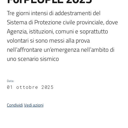
Servizi
Tre giorni intensi di addestramenti del 
Sistema di Protezione civile provinciale, dove 
Leggi
Atti
Agenzia, istituzioni, comuni e soprattutto 
Bandi
volontari si sono messi alla prova 
nell’affrontare un’emergenza nell’ambito di 
Piani
uno scenario sismico
Programmi
Progetti
Data
:
01 ottobre 2025
Agenzia
Condividi
Vedi azioni
Seguici