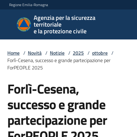
Vai al contenuto
Vai alla navigazione
Vai al footer
Regione Emilia-Romagna
Agenzia per la sicurezza
Agenzia
territoriale
per la
e la protezione civile
sicurezza
territoriale
e la
Home
/
Novità
/
Notizie
/
2025
/
ottobre
/
protezione
Forlì-Cesena, successo e grande partecipazione per
civile
ForPEOPLE 2025
Forlì-Cesena,
Salta al contenuto
Argomenti
successo e grande
partecipazione per
Novità
ForPEOPLE 2025