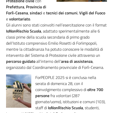
Protezione civile
con
Prefettura
,
Provincia di
Forlì-Cesena
,
sindaci
e
tecnici dei comuni
,
Vigili del Fuoco
e
volontariato
.
Gli alunni sono stati coinvolti nell’esercitazione con il format
IoNonRischio
Scuola
, adattato sperimentalmente alle 6
classi prime della scuola secondaria di primo grado
dell’Istituto comprensivo Emilio Rosetti di Forlimpopoli,
mentre la cittadinanza ha potuto conoscere le modalità di
intervento del Sistema di Protezione civile
attraverso un
percorso guidato
all'interno dell'
area di assistenza
,
organizzato dal Coordinamento provinciale di Forlì-Cesena.
ForPEOPLE 2025 si è conclusa nella
serata di domenica 28, con il
coinvolgimento complessivo di
oltre 700
persone
fra volontari (287
giornate/uomo), istituzioni e comuni (103),
staff di
IoNonRischio
Scuola
, studenti,