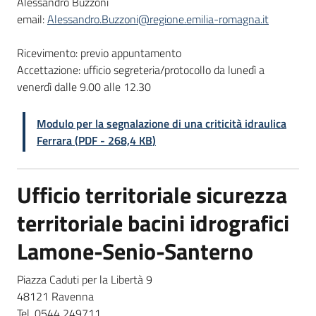
Alessandro Buzzoni
email:
Alessandro.Buzzoni@regione.emilia-romagna.it
Ricevimento: previo appuntamento
Accettazione: ufficio segreteria/protocollo da lunedì a
venerdì dalle 9.00 alle 12.30
Modulo per la segnalazione di una criticità idraulica
Ferrara
(
PDF
-
268,4 KB
)
Ufficio territoriale sicurezza
territoriale bacini idrografici
Lamone-Senio-Santerno
Piazza Caduti per la Libertà 9
48121 Ravenna
Tel. 0544 249711