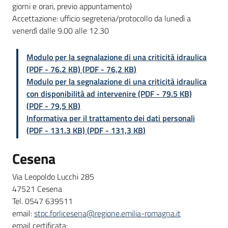
giorni e orari, previo appuntamento)
Accettazione: ufficio segreteria/protocollo da lunedì a
venerdì dalle 9.00 alle 12.30
Modulo per la segnalazione di una criticità idraulica
(PDF - 76.2 KB)
(
PDF
-
76,2 KB
)
Modulo per la segnalazione di una criticità idraulica
con disponibilità ad intervenire (PDF - 79.5 KB)
(
PDF
-
79,5 KB
)
Informativa per il trattamento dei dati personali
(PDF - 131.3 KB)
(
PDF
-
131,3 KB
)
Cesena
Via Leopoldo Lucchi 285
47521 Cesena
Tel. 0547 639511
email:
stpc.forlicesena@regione.emilia-romagna.it
email certificata: