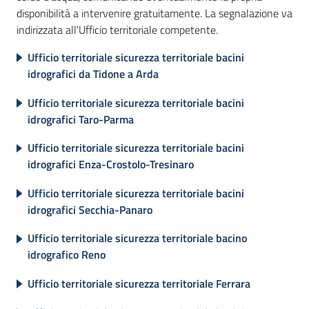
disponibilità a intervenire gratuitamente. La segnalazione va
Servizi
indirizzata all'Ufficio territoriale competente.
Menu selezionato
Leggi
Ufficio territoriale sicurezza territoriale bacini
Atti
idrografici da Tidone a Arda
Bandi
Ufficio territoriale sicurezza territoriale bacini
idrografici Taro-Parma
Piani
Programmi
Ufficio territoriale sicurezza territoriale bacini
Progetti
idrografici Enza-Crostolo-Tresinaro
Ufficio territoriale sicurezza territoriale bacini
idrografici Secchia-Panaro
Ufficio territoriale sicurezza territoriale bacino
Agenzia
idrografico Reno
Ufficio territoriale sicurezza territoriale Ferrara
Seguici