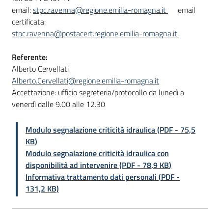
email:
stpc.ravenna@regione.emilia-romagna.it
email
certificata:
stpc.ravenna@postacert.regione.emilia-romagna.it
Referente:
Alberto Cervellati
Alberto.Cervellati@regione.emilia-romagna.it
Accettazione: ufficio segreteria/protocollo da lunedì a
venerdì dalle 9.00 alle 12.30
Modulo segnalazione criticità idraulica
(
PDF
-
75,5
KB
)
Modulo segnalazione criticità idraulica con
disponibilità ad intervenire
(
PDF
-
78,9 KB
)
Informativa trattamento dati personali
(
PDF
-
131,2 KB
)