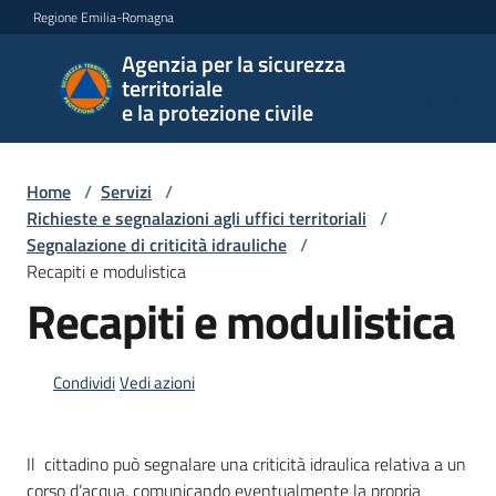
Vai al contenuto
Vai alla navigazione
Vai al footer
Regione Emilia-Romagna
Agenzia per la sicurezza
Agenzia
territoriale
per la
e la protezione civile
sicurezza
territoriale
e la
Home
/
Servizi
/
protezione
Richieste e segnalazioni agli uffici territoriali
/
civile
Segnalazione di criticità idrauliche
/
Recapiti e modulistica
Recapiti e modulistica
Argomenti
Condividi
Vedi azioni
Novità
Il cittadino può segnalare una criticità idraulica relativa a un
corso d’acqua, comunicando eventualmente la propria