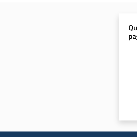
Qu
pa
Valut