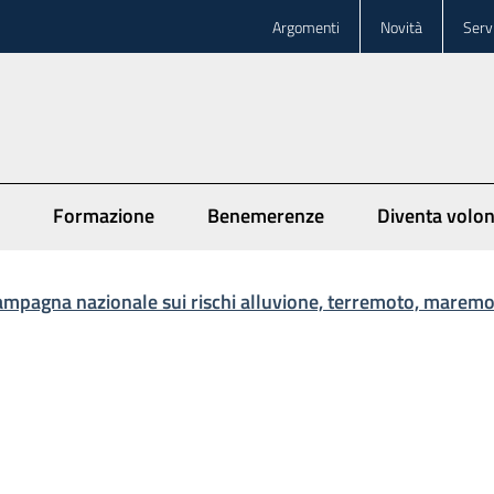
Argomenti
Novità
Servi
Formazione
Benemerenze
Diventa volon
ampagna nazionale sui rischi alluvione, terremoto, maremot