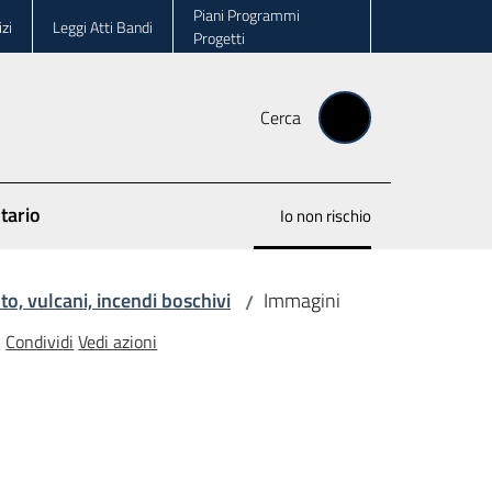
Piani Programmi
zi
Leggi Atti Bandi
Progetti
Cerca
tario
Io non rischio
Menu selezionato
o, vulcani, incendi boschivi
Immagini
/
Condividi
Vedi azioni