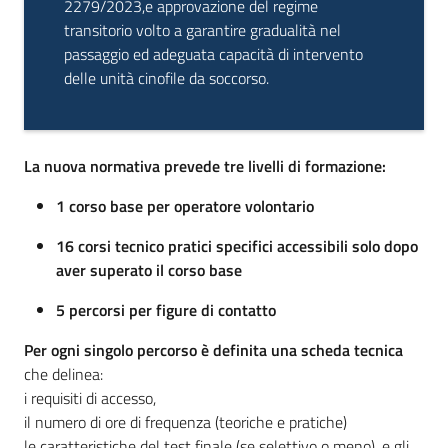
2279/2023,e approvazione del regime
transitorio volto a garantire gradualità nel
Argomenti
passaggio ed adeguata capacità di intervento
delle unità cinofile da soccorso.
Novità
Servizi
La nuova normativa prevede
tre livelli di formazione:
Leggi Atti Bandi
1 corso base per operatore volontario
16 corsi tecnico pratici specifici accessibili solo dopo
aver superato il corso base
Piani Programmi
5 percorsi per figure di contatto
Progetti
Per ogni singolo percorso è definita una
scheda tecnica
che delinea:
i requisiti di accesso,
il numero di ore di frequenza (teoriche e pratiche)
le caratteristiche del test finale (se selettivo o meno). e gli