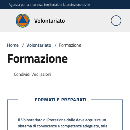
Vai al contenuto
Vai alla navigazione
Vai al footer
Agenzia per la sicurezza territoriale e la protezione civile
Volontariato
Volontariato
Home
/
Volontariato
/
Formazione
Elenco
Formazione
regionale
Richieste
Condividi
Vedi azioni
rimborsi
Formazione
FORMATI E PREPARATI
Menu selezionato
Benemerenze
Il Volontariato di Protezione civile deve acquisire un
sistema di conoscenze e competenze adeguate, tale
Diventa