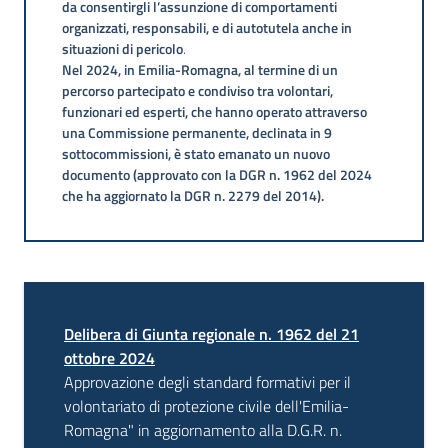
da consentirgli l’assunzione di comportamenti
volontario
organizzati, responsabili, e di autotutela anche in
situazioni di pericolo
.
Nel 2024, in Emilia-Romagna, al termine di un
percorso partecipato e condiviso tra volontari,
funzionari ed esperti, che hanno operato attraverso
una Commissione permanente, declinata in 9
Io
sottocommissioni, è stato emanato un nuovo
non
documento (approvato con la DGR n. 1962 del 2024
rischio
che ha aggiornato la DGR n. 2279 del 2014).
Agenzia
Delibera di Giunta regionale n. 1962 del 21
per la
ottobre 2024
sicurezza
territoriale
Approvazione degli standard formativi per il
e la
volontariato di protezione civile dell'Emilia-
protezione
Romagna" in aggiornamento alla D.G.R. n.
civile