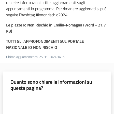
reperire informazioni utili e aggiornamenti sugli
appuntamenti in programma. Per rimanere aggiornati si può
seguire l’hashtag #iononrischio2024.
Le piazze Io Non Rischio in Emilia-Romagna
(
Word
-
21,7
KB
)
TUTTI GLI APPROFONDIMENTI SUL PORTALE
NAZIONALE IO NON RISCHIO
Ultimo aggiornamento
:
25-11-2024 14:39
Quanto sono chiare le informazioni su
questa pagina?
Valuta da 1 a 5 stelle