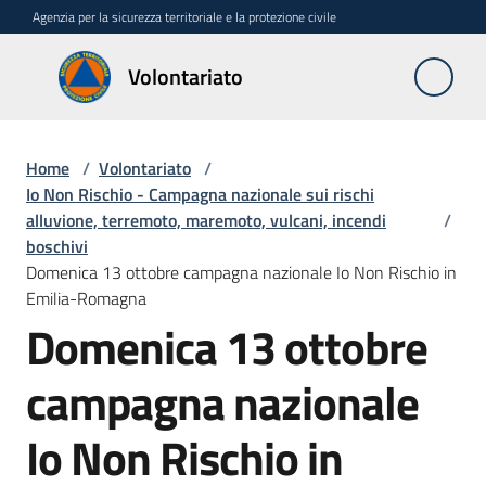
Vai al contenuto
Vai alla navigazione
Vai al footer
Agenzia per la sicurezza territoriale e la protezione civile
Volontariato
Volontariato
Home
/
Volontariato
/
Elenco
Io Non Rischio - Campagna nazionale sui rischi
regionale
alluvione, terremoto, maremoto, vulcani, incendi
/
boschivi
Richieste
Domenica 13 ottobre campagna nazionale Io Non Rischio in
rimborsi
Emilia-Romagna
Domenica 13 ottobre
Formazione
campagna nazionale
Benemerenze
Io Non Rischio in
Diventa