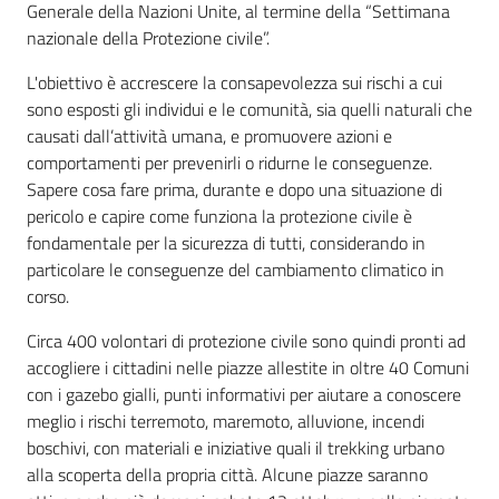
Generale della Nazioni Unite, al termine della “Settimana
nazionale della Protezione civile”.
Argomenti
L'obiettivo è accrescere la consapevolezza sui rischi a cui
sono esposti gli individui e le comunità, sia quelli naturali che
Novità
causati dall’attività umana, e promuovere azioni e
comportamenti per prevenirli o ridurne le conseguenze.
Servizi
Sapere cosa fare prima, durante e dopo una situazione di
pericolo e capire come funziona la protezione civile è
Leggi Atti Bandi
fondamentale per la sicurezza di tutti, considerando in
particolare le conseguenze del cambiamento climatico in
corso.
Piani Programmi
Circa 400 volontari di protezione civile sono quindi pronti ad
Progetti
accogliere i cittadini nelle piazze allestite in oltre 40 Comuni
con i gazebo gialli, punti informativi per aiutare a conoscere
meglio i rischi terremoto, maremoto, alluvione, incendi
boschivi, con materiali e iniziative quali il trekking urbano
alla scoperta della propria città. Alcune piazze saranno