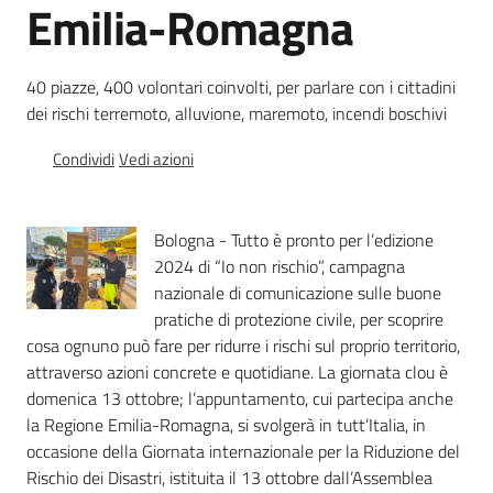
Emilia-Romagna
volontario
40 piazze, 400 volontari coinvolti, per parlare con i cittadini
dei rischi terremoto, alluvione, maremoto, incendi boschivi
Io
Condividi
Vedi azioni
non
rischio
Menu selezionato
Bologna - Tutto è pronto per l’edizione
2024 di “Io non rischio”, campagna
nazionale di comunicazione sulle buone
pratiche di protezione civile, per scoprire
cosa ognuno può fare per ridurre i rischi sul proprio territorio,
Agenzia
attraverso azioni concrete e quotidiane. La giornata clou è
per la
sicurezza
domenica 13 ottobre; l’appuntamento, cui partecipa anche
territoriale
la Regione Emilia-Romagna, si svolgerà in tutt’Italia, in
e la
occasione della Giornata internazionale per la Riduzione del
protezione
Rischio dei Disastri, istituita il 13 ottobre dall’Assemblea
civile