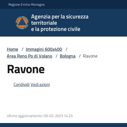
Vai al contenuto
Vai alla navigazione
Vai al footer
Regione Emilia-Romagna
Agenzia per la sicurezza
Agenzia
territoriale
per la
e la protezione civile
sicurezza
territoriale
e la
Home
/
Immagini 600x400
/
protezione
Area Reno Po di Volano
/
Bologna
/
Ravone
civile
Ravone
Condividi
Vedi azioni
Argomenti
Novità
Ultimo aggiornamento
:
09-02-2023 14:23