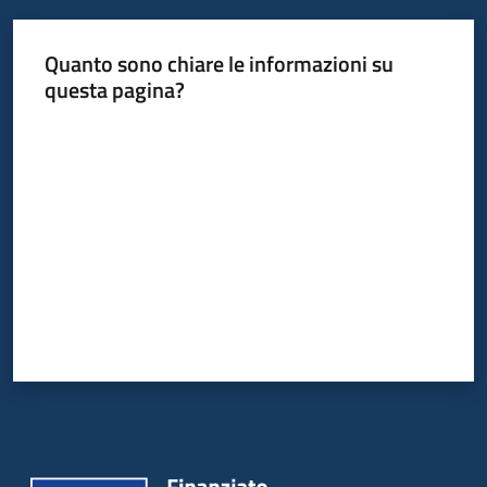
Servizi
Quanto sono chiare le informazioni su
Leggi
questa pagina?
Atti
Valuta da 1 a 5 stelle
Bandi
Piani
Programmi
Progetti
Agenzia
Seguici